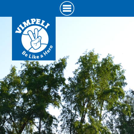
Hyppää
pääsisältöön