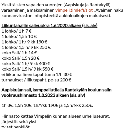
Yksittäisten vapaiden vuorojen (Aapiskuja ja Rantakylä)
varaaminen ja maksaminen
vimpeli.timle.fi/slot
. Avaimen haku
kunnanviraston infopisteeltä aukioloaikojen mukaisesti.
Liikuntahallin salivuokra 1.6.2020 alkaen (sis. alv)
1 lohko/ 1 h 7 €
1 lohko/ 1,5h 10 €
1 lohko/ 1 h/ 9 kk 190 €
1 lohko/ 1,5 h/ 9 kk 250 €
koko Sali/ 1 h 14 €
koko Sali/ 1,5h 20 €
koko Sali/ 1 h/ 9 kk 400 €
koko Sali/ 1,5 h/ 9 kk 550 €
ei liikunnallinen tapahtuma 1/h 30 €
turnaukset / liik.tapaht. pe-su 200 €
Aapiskujan sali, kamppailutila ja Rantakylän koulun salin
vuokraushinnasto 1.8.2023 alkaen (sis. alv)
1h 8€, 1,5h 10€, 1h/9kk 190€ ja 1,5h/9kk 250€.
Hinnasto kattaa Vimpelin kunnan alueen urheiluseurat,
järjestöt sekä yksi-
tyiset henkilöt.