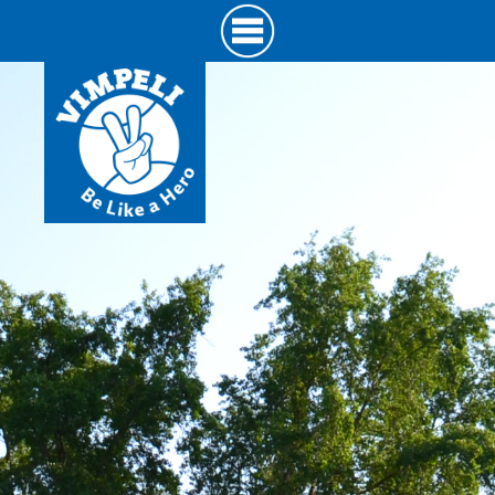
Hyppää
pääsisältöön