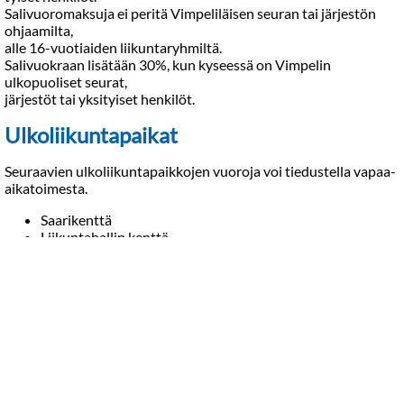
Salivuoromaksuja ei peritä Vimpeliläisen seuran tai järjestön
ohjaamilta,
alle 16-vuotiaiden liikuntaryhmiltä.
Salivuokraan lisätään 30%, kun kyseessä on Vimpelin
ulkopuoliset seurat,
järjestöt tai yksityiset henkilöt.
Ulkoliikuntapaikat
Seuraavien ulkoliikuntapaikkojen vuoroja voi tiedustella vapaa-
aikatoimesta.
Saarikenttä
Liikuntahallin kenttä
Rantakylän kenttä
Aapiskujan kaukalo
Kesän ulkokenttävuorot jaetaan vuosittain huhtikuussa
hakemusten perusteella.
Kenttien varaukset näet
vimpeli.timle.fi
-
tilanvarausjärjestelmästä.