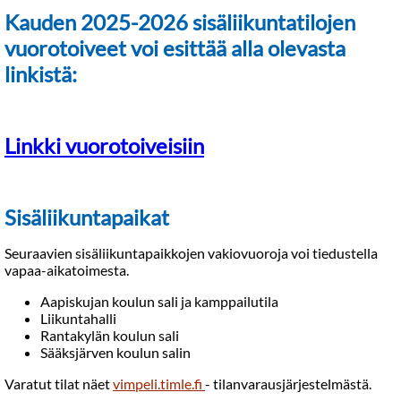
Kauden 2025-2026 sisäliikuntatilojen
vuorotoiveet voi esittää alla olevasta
linkistä:
Linkki vuorotoiveisiin
Sisäliikuntapaikat
Seuraavien sisäliikuntapaikkojen vakiovuoroja voi tiedustella
vapaa-aikatoimesta.
Aapiskujan koulun sali ja kamppailutila
Liikuntahalli
Rantakylän koulun sali
Sääksjärven koulun salin
Varatut tilat näet
vimpeli.timle.fi
- tilanvarausjärjestelmästä.