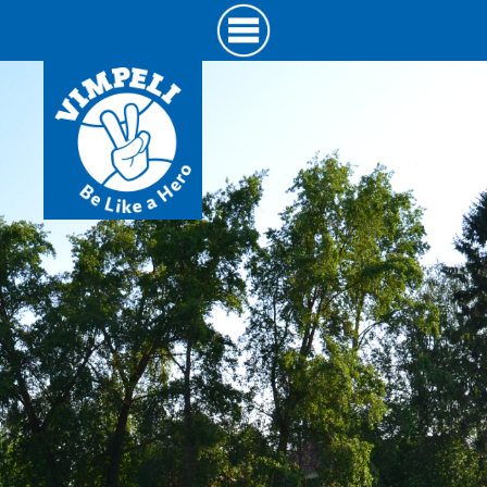
Hyppää
pääsisältöön