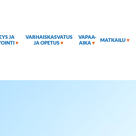
EYS JA
VARHAISKASVATUS
VAPAA-
MATKAILU
OINTI
JA OPETUS
AIKA