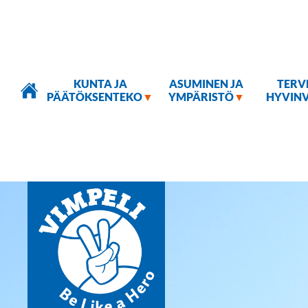
Hyppää
Main
pääsisältöön
navigation
KUNTA JA
ASUMINEN JA
TERV
PÄÄTÖKSENTEKO
YMPÄRISTÖ
HYVINV