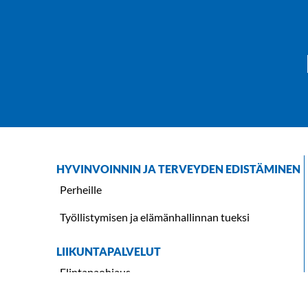
ALASIVUJEN
HYVINVOINNIN JA TERVEYDEN EDISTÄMINEN
VALIKOT
Perheille
Työllistymisen ja elämänhallinnan tueksi
LIIKUNTAPALVELUT
Elintapaohjaus
Frisbeegolf