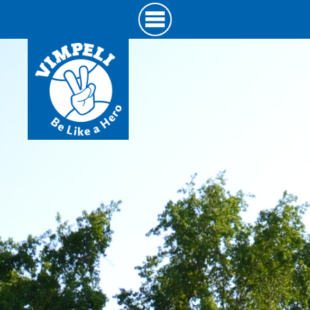
Hyppää
pääsisältöön