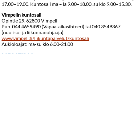
17.00–19.00. Kuntosali ma – la 9.00–18.00, su klo 9.00–15.30.
Vimpelin kuntosali
Opintie 29, 62800 Vimpeli
Puh. 044 4659490 (Vapaa-aikasihteeri) tai 040 3549367
(nuoriso- ja liikunnanohjaaja)
www.vimpeli.fi/liikuntapalvelut/kuntosali
Aukioloajat: ma-su klo 6.00-21.00
URHEILU
Lappajärven Veikot – Ykköspesis
Veikkolan pesäpallostadion, Käpykankaantie 1, 62600
Lappajärvi
Puh. 040 961 2394
https://lavepesis.fi/
Lappajärven kunta – Jami:n yksikön kuntosali ja yleisliikuntatila
Erkkiläntie 2, 62600 Lappajärvi
Puh. 044 369 9440
Kaikukortin piirissä päiväkäyttö ma-pe 09.00 – 14.00.
KUNTIEN JÄRJESTÄMÄT