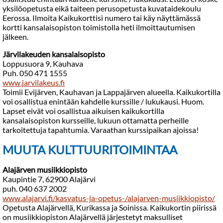
yksilöopetusta eikä taiteen perusopetusta kuvataidekoulu
Eerossa. Ilmoita Kaikukorttisi numero tai käy näyttämässä
kortti kansalaisopiston toimistolla heti ilmoittautumisen
jälkeen.
Järvilakeuden kansalaisopisto
Loppusuora 9, Kauhava
Puh. 050 471 1555
www.jarvilakeus.fi
Toimii Evijärven, Kauhavan ja Lappajärven alueella. Kaikukortilla
voi osallistua enintään kahdelle kurssille / lukukausi. Huom.
Lapset eivät voi osallistua aikuisen kaikukortilla
kansalaisopiston kursseille, lukuun ottamatta perheille
tarkoitettuja tapahtumia. Varaathan kurssipaikan ajoissa!
MUUTA KULTTUURITOIMINTAA
Alajärven musiikkiopisto
Kaupintie 7, 62900 Alajärvi
puh. 040 637 2002
www.alajarvi.fi/kasvatus-ja-opetus-/alajarven-musiikkiopisto/
Opetusta Alajärvellä, Kurikassa ja Soinissa. Kaikukortin piirissä
on musiikkiopiston Alajärvellä järjestetyt maksulliset