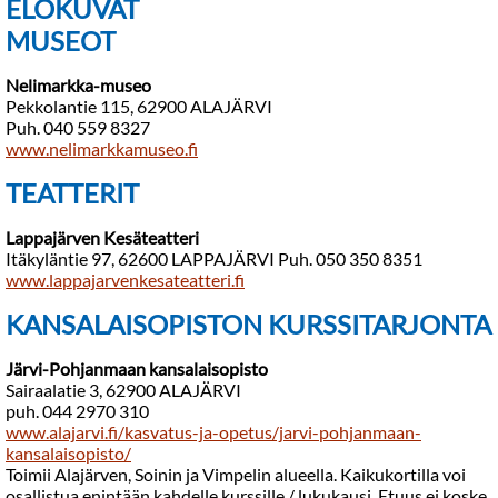
ELOKUVAT
MUSEOT
Nelimarkka-museo
Pekkolantie 115, 62900 ALAJÄRVI
Puh. 040 559 8327
www.nelimarkkamuseo.fi
TEATTERIT
Lappajärven Kesäteatteri
Itäkyläntie 97, 62600 LAPPAJÄRVI Puh. 050 350 8351
www.lappajarvenkesateatteri.fi
KANSALAISOPISTON KURSSITARJONTA
Järvi-Pohjanmaan kansalaisopisto
Sairaalatie 3, 62900 ALAJÄRVI
puh. 044 2970 310
www.alajarvi.fi/kasvatus-ja-opetus/jarvi-pohjanmaan-
kansalaisopisto/
Toimii Alajärven, Soinin ja Vimpelin alueella. Kaikukortilla voi
osallistua enintään kahdelle kurssille / lukukausi. Etuus ei koske