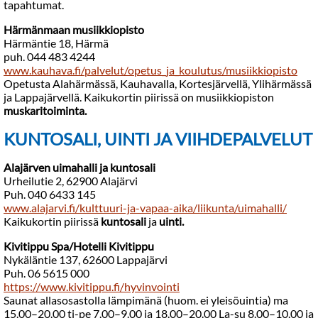
tapahtumat.
Härmänmaan musiikkiopisto
Härmäntie 18, Härmä
puh. 044 483 4244
www.kauhava.fi/palvelut/opetus_ja_koulutus/musiikkiopisto
Opetusta Alahärmässä, Kauhavalla, Kortesjärvellä, Ylihärmässä
ja Lappajärvellä. Kaikukortin piirissä on musiikkiopiston
muskaritoiminta.
KUNTOSALI, UINTI JA VIIHDEPALVELUT
Alajärven uimahalli ja kuntosali
Urheilutie 2, 62900 Alajärvi
Puh. 040 6433 145
www.alajarvi.fi/kulttuuri-ja-vapaa-aika/liikunta/uimahalli/
Kaikukortin piirissä
kuntosali
ja
uinti.
Kivitippu Spa/Hotelli Kivitippu
Nykäläntie 137, 62600 Lappajärvi
Puh. 06 5615 000
https://www.kivitippu.fi/hyvinvointi
Saunat allasosastolla lämpimänä (huom. ei yleisöuintia) ma
15.00–20.00 ti-pe 7.00–9.00 ja 18.00–20.00 La-su 8.00–10.00 ja